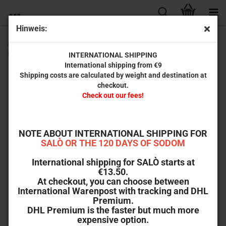
Hinweis:
Ars Amandi - Die Kunst der Liebe (Ordinary Dreams
Collection Nr. 10)
INTERNATIONAL SHIPPING
International shipping from €9
Shipping costs are calculated by weight and destination at
checkout.
Check out our fees!
NOTE ABOUT INTERNATIONAL SHIPPING FOR
SALÒ OR THE 120 DAYS OF SODOM
International shipping for SALÒ starts at
€13.50.
At checkout, you can choose between
International Warenpost with tracking and DHL
Premium.
DHL Premium is the faster but much more
expensive option.