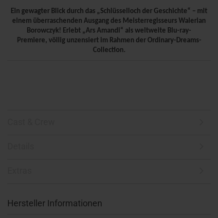
Ein gewagter Blick durch das „Schlüsselloch der Geschichte“ – mit
einem überraschenden Ausgang des Meisterregisseurs Walerian
Borowczyk! Erlebt „Ars Amandi“ als weltweite Blu-ray-
Premiere,
völlig unzensiert im Rahmen der Ordinary-Dreams-
Collection.
Cast & Crew
Details
Extras
Hersteller Informationen