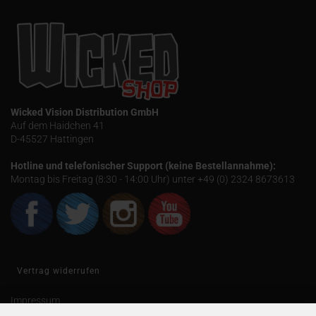
Wicked Vision Distribution GmbH
Auf dem Haidchen 41
D-45527 Hattingen
Hotline und telefonischer Support (keine Bestellannahme):
Montag bis Freitag (8:30 - 14:00 Uhr) unter +49 (0) 2324 8673613
Vertrag widerrufen
Impressum