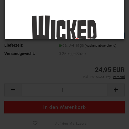
TOP
Art.Nr.:
WV-589
Lieferzeit:
ca. 3-4 Tage
(Ausland abweichend)
Versandgewicht:
0.25
kg je Stück
24,95 EUR
inkl. 19% MwSt. zzgl.
Versand
Auf den Merkzettel