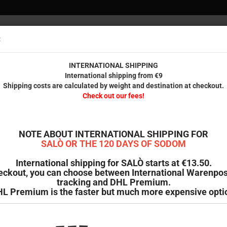
:
Versandko
innerhal
INTERNATIONAL SHIPPING
International shipping from €9
Shipping costs are calculated by weight and destination at checkout.
REUNDE
GEDRUCKTES
RESTPOSTEN
B-WARE & SECOND HAND
Check out our fees!
»
Mediabook, Limitierte Auflage auf 666 Stück]
B
NOTE ABOUT INTERNATIONAL SHIPPING FOR
N
SALÒ OR THE 120 DAYS OF SODOM
A
International shipping for SALÒ starts at €13.50.
eckout, you can choose between International Warenpos
Ar
tracking and DHL Premium.
L Premium is the faster but much more expensive opti
Li
V