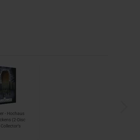
er - Hochaus
ckens (2-Disc
 Collector‘s
r. 97) [Cover
ook, Limitiert