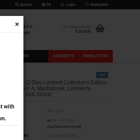
Suchen
DE
Login
Merkzettel
stenfrei ab 65 €
Ihr Warenkorb
0,00 EUR
b Deutschlands!
PRE-ORDER
ANGEBOTE
NEWSLETTER
TOP
loodstone (2-Disc Limited Collector‘s Edition
r. 87) [Cover A, Mediabook, Limitierte
uflage auf 666 Stück]
t with
t.Nr.:
WV-534
on.
eferzeit:
ca. 3-4 Tage
(Ausland abweichend)
ersandgewicht:
0.35
kg je Stück