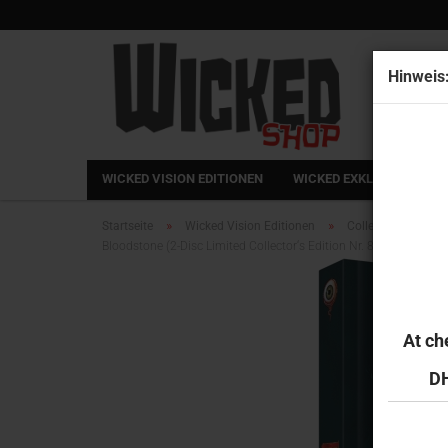
Hinweis
WICKED VISION EDITIONEN
WICKED EXKLUSIV
F
»
»
Startseite
Wicked Vision Editionen
Collector's Series
Bloodstone (2-Disc Limited Collector‘s Edition Nr. 87) [Cover A, 
At ch
DH