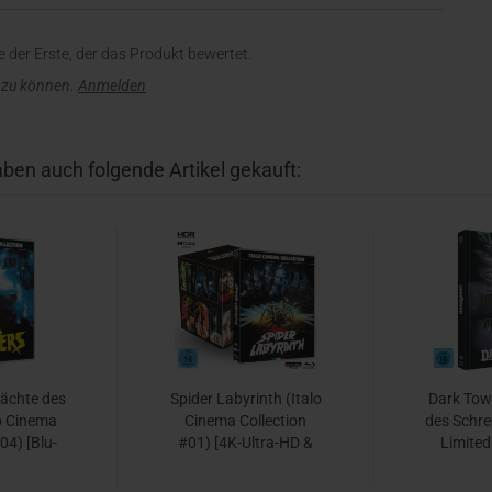
 der Erste, der das Produkt bewertet.
 zu können.
Anmelden
aben auch folgende Artikel gekauft:
ächte des
Spider Labyrinth (Italo
Dark Tow
o Cinema
Cinema Collection
des Schre
04) [Blu-
#01) [4K-Ultra-HD &
Limited
]
Blu-ray &
Edition N
Sammelschuber]
A, Mediab