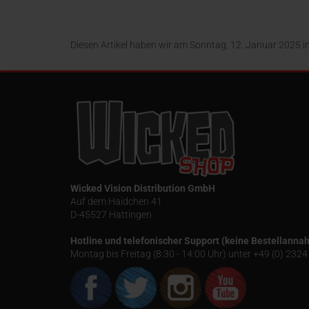
32,99 EUR
24,95
LETZTEN EXEMPLARE
Diesen Artikel haben wir am Sonntag, 12. Januar 2025
Wicked Vision Distribution GmbH
Auf dem Haidchen 41
D-45527 Hattingen
Hotline und telefonischer Support (keine Bestellanna
Montag bis Freitag (8:30 - 14:00 Uhr) unter +49 (0) 23