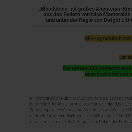
„Bloodstone“ ist großes Abenteuer-Kino
aus den Federn von Nico Mastorakis 
und unter der Regie von Dwight Litt
Blu-ray Neuheit KW
Limiti
Die ersten 300 Besteller ein
eine limitierte un
Mit dem größten Rubin aller Zeiten, dem gerissensten Ga
herumläuft, kann die turbulenteste Juwelenjagd der Gesc
Touristenpärchen Sandy und Stephanie zwischen allen Fr
undurchdringlichen Dschungel vor sich, geht die Jagd ü
durch Indien, bis sie als Gefangene im Palast des Maha