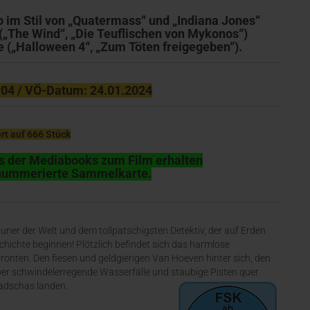
 im Stil von „Quatermass“ und „Indiana Jones“
(„The Wind“, „Die Teuflischen von Mykonos“)
le („Halloween 4“, „Zum Töten freigegeben“).
 04 / VÖ-Datum: 24.01.2024
ert auf 666 Stück
es der Mediabooks zum Film erhalten
d nummerierte Sammelkarte.
uner der Welt und dem tollpatschigsten Detektiv, der auf Erden
hichte beginnen! Plötzlich befindet sich das harmlose
onten. Den fiesen und geldgierigen Van Hoeven hinter sich, den
ber schwindelerregende Wasserfälle und staubige Pisten quer
radschas landen.