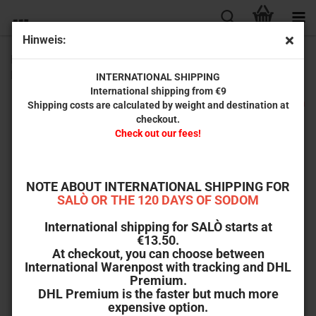
Hinweis:
Briefe eines toten Mannes (Classic Chiller Collection #22)
Limited Edition inkl. Hörspiel-CD
INTERNATIONAL SHIPPING
International shipping from €9
ostalgica
Shipping costs are calculated by weight and destination at
checkout.
Check out our fees!
NOTE ABOUT INTERNATIONAL SHIPPING FOR
SALÒ OR THE 120 DAYS OF SODOM
International shipping for SALÒ starts at
€13.50.
At checkout, you can choose between
International Warenpost with tracking and DHL
Premium.
DHL Premium is the faster but much more
expensive option.