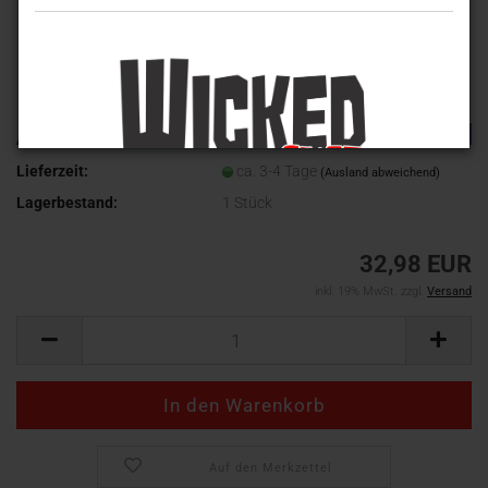
TOP
Art.Nr.:
MT-4421
Lieferzeit:
ca. 3-4 Tage
(Ausland abweichend)
Lagerbestand:
1
Stück
32,98 EUR
inkl. 19% MwSt. zzgl.
Versand
Auf den Merkzettel