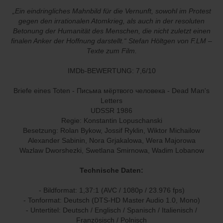
„Ein eindringliches Mahnbild für die Vernunft, sowohl im Protest
gegen den irrationalen Atomkrieg, als auch in der resoluten
Betonung der Humanität des Menschen, die nicht zuletzt einen
finalen Anker der Hoffnung darstellt.“ Stefan Höltgen von F.LM –
Texte zum Film.
IMDb-BEWERTUNG: 7,6/10
Briefe eines Toten - Письма мёртвого человека - Dead Man's
Letters
UDSSR 1986
Regie: Konstantin Lopuschanski
Besetzung: Rolan Bykow, Jossif Ryklin, Wiktor Michailow
Alexander Sabinin, Nora Grjakalowa, Wera Majorowa
Wazlaw Dworshezki, Swetlana Smirnowa, Wadim Lobanow
Technische Daten:
- Bildformat: 1,37:1 (AVC / 1080p / 23.976 fps)
- Tonformat: Deutsch (DTS-HD Master Audio 1.0, Mono)
- Untertitel: Deutsch / Englisch / Spanisch / Italienisch /
Französisch / Polnisch