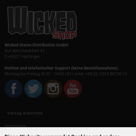
Wicked Vision Distribution GmbH
Auf dem Haidchen 41
D-45527 Hattingen
Hotline und telefonischer Support (keine Bestellannahme):
Montag bis Freitag (8:30 - 14:00 Uhr) unter +49 (0) 2324 8673613
Vertrag widerrufen
Impressum