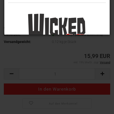
Art.Nr.:
WV-357
Lieferzeit:
ca. 3-4 Tage
(Ausland abweichend)
Versandgewicht:
0.12
kg je Stück
15,99 EUR
inkl. 19% MwSt. zzgl.
Versand
Auf den Merkzettel