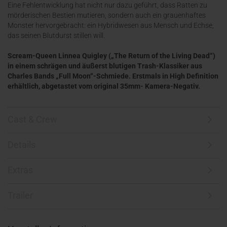
Eine Fehlentwicklung hat nicht nur dazu geführt, dass Ratten zu
mörderischen Bestien mutieren, sondern auch ein grauenhaftes
Monster hervorgebracht: ein Hybridwesen aus Mensch und Echse,
das seinen Blutdurst stillen will.
Scream-Queen Linnea Quigley („The Return of the Living Dead“)
in einem schrägen und äußerst blutigen Trash-Klassiker aus
Charles Bands „Full Moon“-Schmiede. Erstmals in High Definition
erhältlich, abgetastet vom original 35mm- Kamera-Negativ.
Cast & Crew
Details
Extras
Trailer