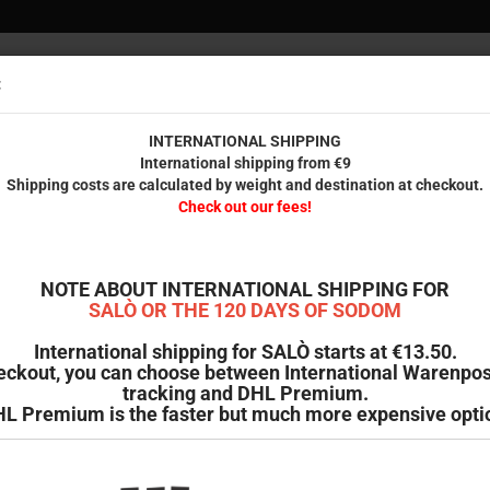
:
Versandko
innerhal
INTERNATIONAL SHIPPING
International shipping from €9
Shipping costs are calculated by weight and destination at checkout.
REUNDE
GEDRUCKTES
RESTPOSTEN
B-WARE & SECOND HAND
Check out our fees!
»
-Card und Wendecover)
D
NOTE ABOUT INTERNATIONAL SHIPPING FOR
S
SALÒ OR THE 120 DAYS OF SODOM
International shipping for SALÒ starts at €13.50.
Ar
eckout, you can choose between International Warenpos
tracking and DHL Premium.
Li
L Premium is the faster but much more expensive opti
V