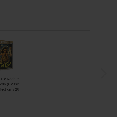
 - Die Nächte
erin (Classic
llection # 29)
95 EUR