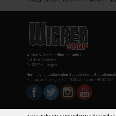
Diesen Artikel haben wir am Freitag, 3. Oktober 2025 i
Wicked Vision Distribution GmbH
Auf dem Haidchen 41
D-45527 Hattingen
Hotline und telefonischer Support (keine Bestellanna
Montag bis Freitag (8:30 - 14:00 Uhr) unter +49 (0) 23