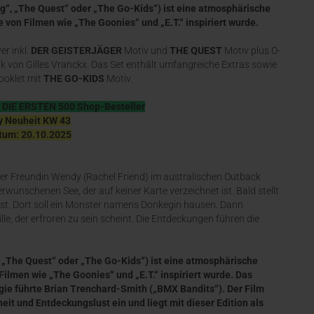
g“, „The Quest“ oder „The Go-Kids“) ist eine atmosphärische
von Filmen wie „The Goonies“ und „E.T.“ inspiriert wurde.
r inkl.
DER GEISTERJÄGER
Motiv und
THE QUEST
Motiv plus O-
k von Gilles Vranckx. Das Set enthält umfangreiche Extras sowie
ooklet mit
THE GO-KIDS
Motiv.
DIE ERSTEN 500 Shop-Besteller
y Neuheit KW 43
um: 20.10.2025
ner Freundin Wendy (Rachel Friend) im australischen Outback
wunschenen See, der auf keiner Karte verzeichnet ist. Bald stellt
s ist. Dort soll ein Monster namens Donkegin hausen. Dann
le, der erfroren zu sein scheint. Die Entdeckungen führen die
, „The Quest“ oder „The Go-Kids“) ist eine atmosphärische
ilmen wie „The Goonies“ und „E.T.“ inspiriert wurde. Das
gie führte Brian Trenchard-Smith („BMX Bandits“). Der Film
it und Entdeckungslust ein und liegt mit dieser Edition als