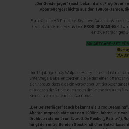
„Der Geisterjäger“ (auch bekannt als „Frog Dreamin
Abenteuergeschichte aus den 1980er-Jahren, die 
Europäische HD-Premiere. Scanavo-Case mit Wendecove
Card Schuber mit exklusivem
FROG DREAMING
Artwor
ein zweisprachiges B
Mit ARTCARD-SET FÜR 
Blu-ra
VÖ-Dat
Der 14-jährige Cody Walpole (Henry Thomas) ist mit sei
unterwegs. Dabei entdecken die beiden einen offenbar ver
sich heraus, dass dies ein verbotener Ort der Aborigine
entdecken die Kinder auch noch die Leiche des alten Nevil
Kinder in ein mysteriöses Abenteuer.
„Der Geisterjäger“ (auch bekannt als „Frog Dreaming“
Abenteuergeschichte aus den 1980er-Jahren, die von F
Drehbuch stammt von Everett De Roche („Patrick“), Re
fängt den mitreißenden Geist kindlicher Entschlossenhe