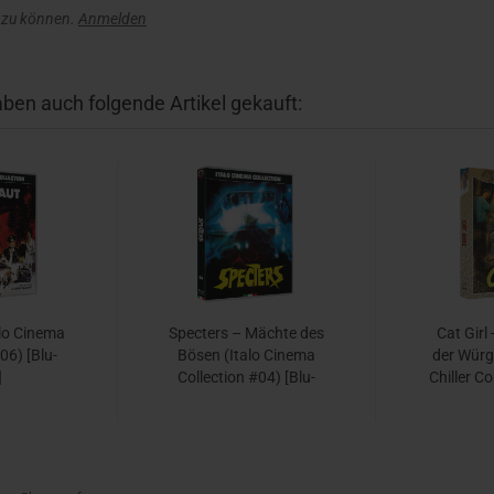
 zu können.
Anmelden
aben auch folgende Artikel gekauft:
alo Cinema
Specters – Mächte des
Cat Girl
06) [Blu-
Bösen (Italo Cinema
der Würg
]
Collection #04) [Blu-
Chiller Co
ray]
 EUR
24,95 EUR
27,