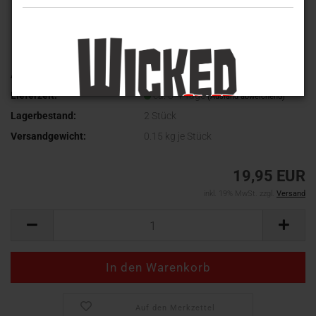
Art.Nr.:
MT-4197
Lieferzeit:
ca. 3-4 Tage
(Ausland abweichend)
Lagerbestand:
2
Stück
Versandgewicht:
0.15
kg je Stück
19,95 EUR
inkl. 19% MwSt. zzgl.
Versand
Auf den Merkzettel