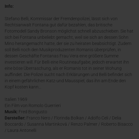
Info:
Stefano Belli, Kommissar der Fremdenpolizei, lässt sich von
Rechtsanwalt Fontana gut dafür bezahlen, das britische
Fotomodell Sandy Bronson möglichst schnell abzuschieben. Sie hat
sich bei Fontana unbeliebt gemacht, weil sie sich an dessen Sohn
Mino herangemacht hatte, der sie zu heiraten beabsichtigt. Zudem
soll Belli noch den Musikproduzenten Romanis überprüfen, in
dessen Geschäfte Fontanas Frau Vera eine größere Summe
investieren will. Für Belli eine Routineaufgabe, jedoch erwartet ihn
eine böse Überraschung, als er Romanis tot in seiner Wohung
auffindet. Die Polizei sucht nach Erklärungen und Belli befindet sich
in einem gefährlichen Katz-und Mausspiel, das ihn am Ende den
Kopf kosten kann...
Italien 1969
Ein Film von Romolo Guerrieri
Musik:
Fred Bongusto
Darsteller:
Franco Nero / Florinda Bolkan / Adolfo Celi / Delia
Boccardo / Susanna Martinková / Renzo Palmer / Roberto Bisacco
/ Laura Antonelli