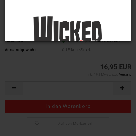
TOP
Art.Nr.:
WV-494
Lieferzeit:
ca. 3-4 Tage
(Ausland abweichend)
Versandgewicht:
0.15
kg je Stück
16,95 EUR
inkl. 19% MwSt. zzgl.
Versand
Auf den Merkzettel