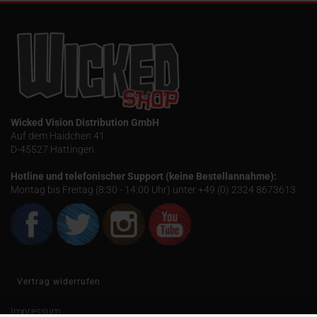
Wicked Vision Distribution GmbH
Auf dem Haidchen 41
D-45527 Hattingen
Hotline und telefonischer Support (keine Bestellannahme):
Montag bis Freitag (8:30 - 14:00 Uhr) unter +49 (0) 2324 8673613
Vertrag widerrufen
Impressum