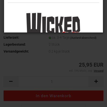
Art.Nr.:
MT-4516
Lieferzeit:
ca. 3-4 Tage
(Ausland abweichend)
Lagerbestand:
2
Stück
Versandgewicht:
0.2
kg je Stück
25,95 EUR
inkl. 19% MwSt. zzgl.
Versand