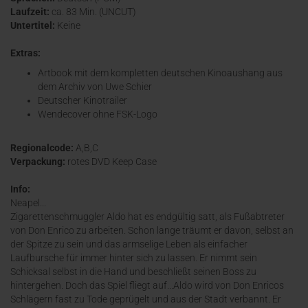
Laufzeit:
ca. 83 Min. (UNCUT)
Untertitel:
Keine
Extras:
Artbook mit dem kompletten deutschen Kinoaushang aus
dem Archiv von Uwe Schier
Deutscher Kinotrailer
Wendecover ohne FSK-Logo
Regionalcode:
A,B,C
Verpackung:
rotes DVD Keep Case
Info:
Neapel...
Zigarettenschmuggler Aldo hat es endgültig satt, als Fußabtreter
von Don Enrico zu arbeiten. Schon lange träumt er davon, selbst an
der Spitze zu sein und das armselige Leben als einfacher
Laufbursche für immer hinter sich zu lassen. Er nimmt sein
Schicksal selbst in die Hand und beschließt seinen Boss zu
hintergehen. Doch das Spiel fliegt auf...Aldo wird von Don Enricos
Schlägern fast zu Tode geprügelt und aus der Stadt verbannt. Er