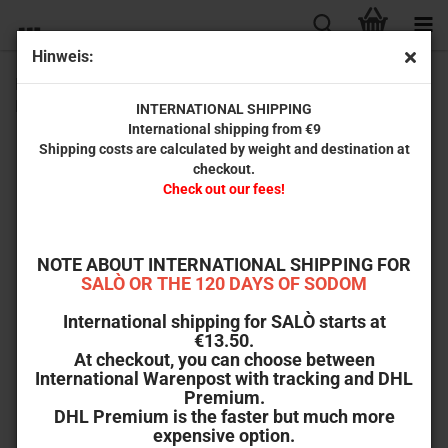
Hinweis:
Harley Riders - Sie kannten kein Erbarmen (Filmart
Polizieschi Edition Nr. 022)
INTERNATIONAL SHIPPING
International shipping from €9
Shipping costs are calculated by weight and destination at
checkout.
Check out our fees!
NOTE ABOUT INTERNATIONAL SHIPPING FOR
SALÒ OR THE 120 DAYS OF SODOM
International shipping for SALÒ starts at
€13.50.
At checkout, you can choose between
International Warenpost with tracking and DHL
Premium.
DHL Premium is the faster but much more
expensive option.