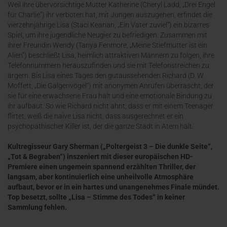
Weil ihre übervorsichtige Mutter Katherine (Cheryl Ladd, „Drei Engel
für Charlie“) ihr verboten hat, mit Jungen auszugehen, erfindet die
vierzehnjährige Lisa (Staci Keanan, „Ein Vater zuviel“) ein bizarres
Spiel, um ihre jugendliche Neugier zu befriedigen. Zusammen mit
ihrer Freundin Wendy (Tanya Fenmore, „Meine Stiefmutter ist ein
Alien“) beschließt Lisa, heimlich attraktiven Männern zu folgen, ihre
Telefonnummern herauszufinden und sie mit Telefonstreichen zu
ärgern. Bis Lisa eines Tages den gutaussehenden Richard (D. W.
Moffett, „Die Galgenvögel“) mit anonymen Anrufen überrascht, der
sie für eine erwachsene Frau hält und eine emotionale Bindung zu
ihr aufbaut. So wie Richard nicht ahnt, dass er mit einem Teenager
flirtet, weiß die naive Lisa nicht, dass ausgerechnet er ein
psychopathischer Killer ist, der die ganze Stadt in Atem hält.
Kultregisseur Gary Sherman („Poltergeist 3 – Die dunkle Seite“,
„Tot & Begraben“) inszeniert mit dieser europäischen HD-
Premiere einen ungemein spannend erzählten Thriller, der
langsam, aber kontinuierlich eine unheilvolle Atmosphäre
aufbaut, bevor er in ein hartes und unangenehmes Finale mündet.
Top besetzt, sollte „Lisa – Stimme des Todes“ in keiner
Sammlung fehlen.