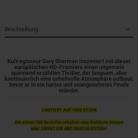
Beschreibung
Kultregisseur Gary Sherman inszeniert mit dieser
europäischen HD-Premiere einen ungemein
spannend erzählten Thriller, der langsam, aber
kontinuierlich eine unheilvolle Atmosphäre aufbaut,
bevor er in ein hartes und unangenehmes Finale
mündet.
LIMITIERT AUF 1500 STÜCK
Die ersten 200 Besteller erhalten eine limitierte Artcard
oder DIREKT EIN ABO ABSCHLIESSEN !