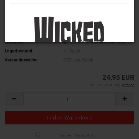
TOP
Art.Nr.:
WV-512
Lieferzeit:
ca. 3-4 Tage
(Ausland abweichend)
Lagerbestand:
41
Stück
Versandgewicht:
0.25
kg je Stück
24,95 EUR
inkl. 19% MwSt. zzgl.
Versand
Auf den Merkzettel