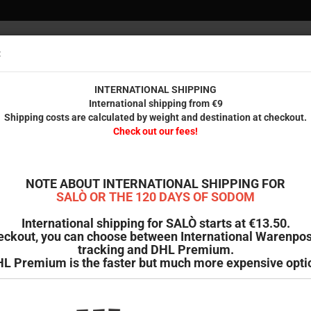
:
Versandko
innerhal
INTERNATIONAL SHIPPING
International shipping from €9
Shipping costs are calculated by weight and destination at checkout.
REUNDE
GEDRUCKTES
RESTPOSTEN
B-WARE & SECOND HAND
Check out our fees!
 (Mediabook, Cover A)
M
NOTE ABOUT INTERNATIONAL SHIPPING FOR
SALÒ OR THE 120 DAYS OF SODOM
Ar
International shipping for SALÒ starts at €13.50.
eckout, you can choose between International Warenpos
Li
tracking and DHL Premium.
L Premium is the faster but much more expensive opti
L
V