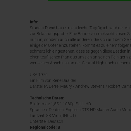
Info:
Student David hat es nicht leicht. Tagtäglich wird der All
zur Belastungsprobe. Eine Bande von rücksichtslosen Sch
nur ihn, sondern auch alle anderen, die sich auf dem Gel
einige der Opfer einzustehen, kommt es zu einem folgen
schmerzlich eingestehen, dass es gegen diese Bestien in
einen teuflischen Plan aus um sich an seinen Peinigern zu
wer seinen Abschluss an der Central High noch erleben d
USA 1976
Ein Film von Rene Daalder
Darsteller: Derrel Maury / Andrew Stevens / Robert Car
Technische Daten:
Bildformat: 1,85:1 1080p FULL HD
Sprachen: Deutsch, Englisch DTS-HD Master Audio Mon
Laufzeit: 88 Min. (UNCUT)
Untertitel: Deutsch
Regionalcode: B