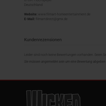
67691 Hochspeyer
Deutschland
Website:
www.filmart-homeentertainment.de
E-Mail:
filmartdirect@gmx.de
Kundenrezensionen
Leider sind noch keine Bewertungen vorhanden. Seien Sie
Sie müssen angemeldet sein um eine Bewertung abgeben