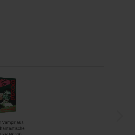
r Vampir aus
Phantastische
siker Nr. 29)