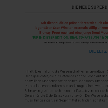
DIE NEUE SUPERD
Mit dieser Edition präsentieren wir euch Ch
legendären Stan Winston erstmals völlig unzensi
Blu-ray. Freut euch auf eine junge Demi Moor
NUR IN DIESER EDITION: REAL 3D-FASSUNG* 
*Es wird ein 3D kompatibles TV-Gerät benötigt, um diesen Film im
DIE LET
Inhalt:
Diesmal ging die Wissenschaft einen gewaltigen Sc
Gene gezüchtet, die auf Befehl das ganze Leben auf der 
böswilligen Machenschaften seiner Sponsoren, um noch 
Parasit ist schon entkommen und saugt seinen wehrlos
Schrecken greift um sich, denn der Parasit vermehrt sich
Gefahr für die Erde. Es ist kurz vor zwölf. Der Wissensc
muss ihm gelingen, ein Gegenmittel zu finden, sonst ka