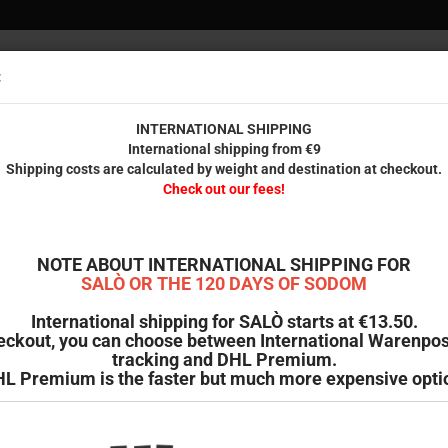
:
Versandko
innerhal
INTERNATIONAL SHIPPING
International shipping from €9
Shipping costs are calculated by weight and destination at checkout.
REUNDE
GEDRUCKTES
RESTPOSTEN
B-WARE & SECOND HAND
Check out our fees!
»
. 88) [Blu-ray + Soundtrack CD, Cover D, Mediabook, Limitiert auf 222 Stück]
P
NOTE ABOUT INTERNATIONAL SHIPPING FOR
C
SALÒ OR THE 120 DAYS OF SODOM
S
a
International shipping for SALÒ starts at €13.50.
eckout, you can choose between International Warenpos
tracking and DHL Premium.
Ar
L Premium is the faster but much more expensive opti
Li