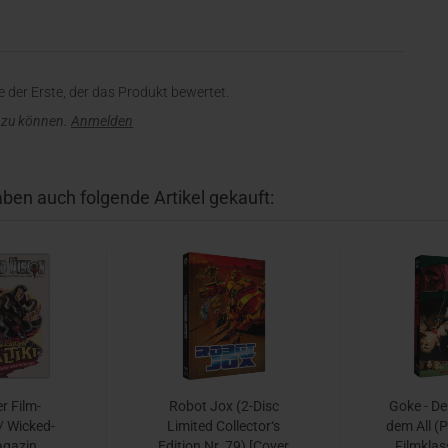
 der Erste, der das Produkt bewertet.
 zu können.
Anmelden
aben auch folgende Artikel gekauft:
er Film-
Robot Jox (2-Disc
Goke - De
 Wicked-
Limited Collector‘s
dem All (
agazin
Edition Nr. 79) [Cover
Filmklas