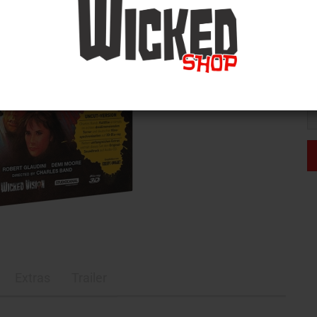
L
V
Extras
Trailer