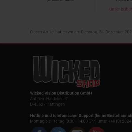
Collector‘s Edition Nr.
Sonderausgab
Unser bisher
53) [Ultimate Edition /
Caltiki [8
8,90 
32,99 EUR
Shop Exklusiv /
Magaz
jetzt nur 
Limitiert auf 333 Stück
- Cover B]
Diesen Artikel haben wir am Dienstag, 24. Dezember 2
Wicked Vision Distribution GmbH
Auf dem Haidchen 41
D-45527 Hattingen
Hotline und telefonischer Support (keine Bestellanna
Montag bis Freitag (8:30 - 14:00 Uhr) unter +49 (0) 23