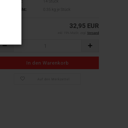
agerbestand:
14
Stück
ersandgewicht:
0.35
kg je Stück
32,95 EUR
inkl. 19% MwSt. zzgl.
Versand
Auf den Merkzettel