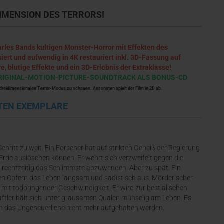
IMENSION DES TERRORS!
arles Bands kultigen Monster-Horror mit Effekten des
ert und aufwendig in 4K restauriert inkl. 3D-Fassung auf
e, blutige Effekte und ein 3D-Erlebnis der Extraklasse!
& ORIGINAL-MOTION-PICTURE-SOUNDTRACK ALS BONUS-CD
 dreidimensionalen Terror-Modus zu schauen. Ansonsten spielt der Film in 2D ab.
ZTEN EXEMPLARE
hritt zu weit. Ein Forscher hat auf strikten Geheiß der Regierung
Erde auslöschen können. Er wehrt sich verzweifelt gegen die
rechtzeitig das Schlimmste abzuwenden. Aber zu spät. Ein
en Opfern das Leben langsam und sadistisch aus. Mörderischer
 mit todbringender Geschwindigkeit. Er wird zur bestialischen
haftler hält sich unter grausamen Qualen mühselig am Leben. Es
nn das Ungeheuerliche nicht mehr aufgehalten werden.