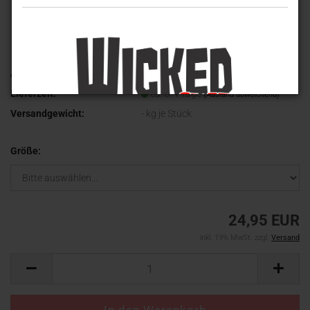
Art.Nr.:
WVT-2024-1
Lieferzeit:
ca. 3-4 Tage
(Ausland abweichend)
Versandgewicht:
-
kg je Stück
Größe:
24,95 EUR
inkl. 19% MwSt. zzgl.
Versand