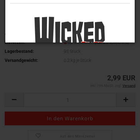
Art.Nr.:
Scanavo-002
Lieferzeit:
ca. 2 Wochen
(Ausland abweichend)
Lagerbestand:
93
Stück
Versandgewicht:
0.2
kg je Stück
2,99 EUR
inkl. 19% MwSt. zzgl.
Versand
Auf den Merkzettel