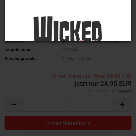
TOP
-16%
Art.Nr.:
WV-551
Lieferzeit:
ca. 3-4 Tage
(Ausland abweichend)
Lagerbestand:
16
Stück
Versandgewicht:
0.25
kg je Stück
Unser bisheriger Preis
29,95 EUR
jetzt nur 24,95 EUR
inkl. 19% MwSt. zzgl.
Versand