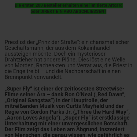
Die ersten 200 Besteller erhalten eine limitierte Artcard
oder DIREKT EIN ABO ABSCHLIESSEN !
Priest ist der „Prinz der Straße“: ein charismatischer
Geschäftsmann, der aus dem Kokainhandel
aussteigen möchte. Doch ein mysteriöser
Drahtzieher hat andere Pläne. Dies löst eine Welle
von Morden, Racheakten und Verrat aus, die Priest in
die Enge treibt – und die Nachbarschaft in einen
Brennpunkt verwandelt.
„Super Fly“ ist einer der zeitlosesten Streetwise-
Filme seiner Ära – dank Ron O‘Neal („Red Dawn“,
„Original Gangstas“) in der Hauptrolle, der
mitreißenden Musik von Curtis Mayfield und der
Regie von Gordon Parks Jr. („Three the Hard Way“,
„Aaron Loves Angela“). „Super Fly“ ist erstklassige
Unterhaltung mit einer unvergesslichen Botschaft.
Der Film zeigt das Leben am Abgrund, inszeniert
von Menschen, die genau wissen, wie gefährlich es