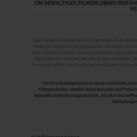
EIN GEWALTIGES FILMERLEBNIS! BERÜHRE
VE
Seit frühester Kindheit blind und gehörlos, ist die sieb
Stille und Dunkelheit eingeschlossen: Nie hat sie den H
ihren tiefsten Gefühlen Ausdruck verleihen. Dann aber ni
Allein über den Tastsinn, der einzige Sinn, der beiden 
Von Annie geführt, bricht ihre tapfere Schülerin auf zu 
Für ihre Verkörperung von Annie und Helen, dem
Filmgeschichte, wurden Anne Bancroft und Patty D
Nebendarstellerin ausgezeichnet. Als Mut und Hoffnu
Schöpfungen