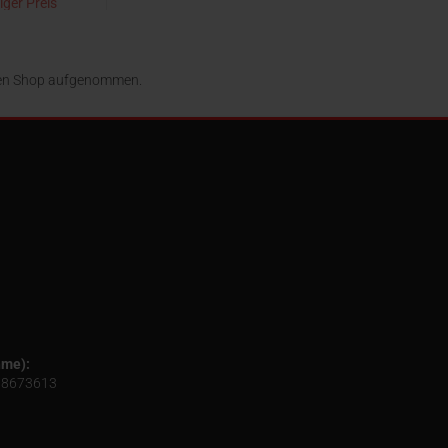
iger Preis
 EUR
24,95 EUR
 den Shop aufgenommen.
hme):
24 8673613