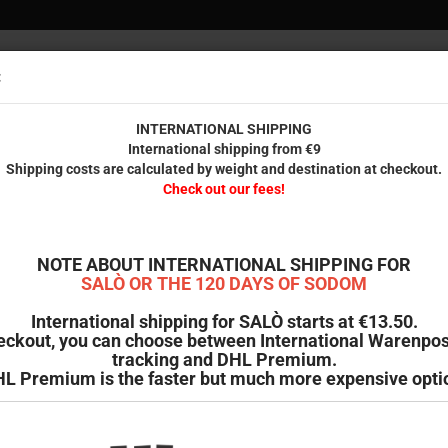
:
Versandko
innerhal
INTERNATIONAL SHIPPING
International shipping from €9
Shipping costs are calculated by weight and destination at checkout.
REUNDE
GEDRUCKTES
RESTPOSTEN
B-WARE & SECOND HAND
Check out our fees!
»
The Miracle Worker - Licht im Dunkel (Standard Blu-ray Edition)
T
NOTE ABOUT INTERNATIONAL SHIPPING FOR
(
SALÒ OR THE 120 DAYS OF SODOM
International shipping for SALÒ starts at €13.50.
Ar
eckout, you can choose between International Warenpos
tracking and DHL Premium.
Li
L Premium is the faster but much more expensive opti
V