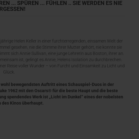
N ... SPÜREN ... FÜHLEN .. SIE WERDEN ES NIE
RGESSEN!
enjährige Helen Keller in einer furchterregenden, einsamen Welt der
immel gesehen, nie die Stimme ihrer Mutter gehört, nie konnte sie
mmt sich Annie Sullivan, eine junge Lehrerin aus Boston, ihrer an.
gemeinsam ist, gelingt es Annie, Helens Isolation zu durchbrechen.
einer Reise voller Wunder – von Furcht und Einsamkeit zu Licht und
Glück.
 wohl bewegendsten Auftritt eines Schauspiel-Duos in der
uke 1962 mit den Oscars® für die beste Haupt und die beste
ng spendendes Werk ist „Licht im Dunkel“ eines der nobelsten
 des Kinos überhaupt.