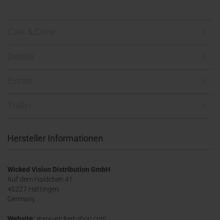
Cast & Crew
Details
Extras
Trailer
Hersteller Informationen
Wicked Vision Distribution GmbH
Auf dem Haidchen 41
45227 Hattingen
Germany
Website:
www.wicked-shop.com