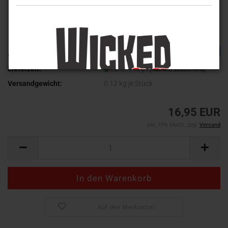
TOP
Art.Nr.:
WV-537
Lieferzeit:
ca. 3-4 Tage
(Ausland abweichend)
Versandgewicht:
0.12
kg je Stück
16,95 EUR
inkl. 19% MwSt. zzgl.
Versand
Auf den Merkzettel