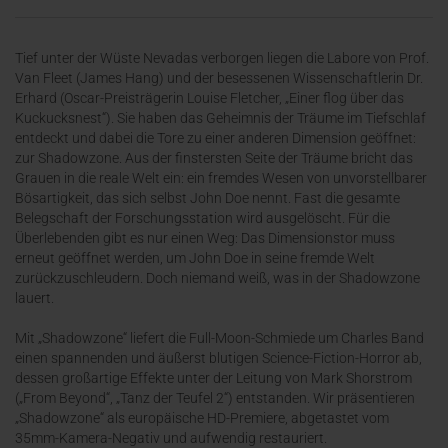
Tief unter der Wüste Nevadas verborgen liegen die Labore von Prof.
Van Fleet (James Hang) und der besessenen Wissenschaftlerin Dr.
Erhard (Oscar-Preisträgerin Louise Fletcher, „Einer flog über das
Kuckucksnest“). Sie haben das Geheimnis der Träume im Tiefschlaf
entdeckt und dabei die Tore zu einer anderen Dimension geöffnet:
zur Shadowzone. Aus der finstersten Seite der Träume bricht das
Grauen in die reale Welt ein: ein fremdes Wesen von unvorstellbarer
Bösartigkeit, das sich selbst John Doe nennt. Fast die gesamte
Belegschaft der Forschungsstation wird ausgelöscht. Für die
Überlebenden gibt es nur einen Weg: Das Dimensionstor muss
erneut geöffnet werden, um John Doe in seine fremde Welt
zurückzuschleudern. Doch niemand weiß, was in der Shadowzone
lauert.
Mit „Shadowzone“ liefert die Full-Moon-Schmiede um Charles Band
einen spannenden und äußerst blutigen Science-Fiction-Horror ab,
dessen großartige Effekte unter der Leitung von Mark Shorstrom
(„From Beyond“, „Tanz der Teufel 2“) entstanden. Wir präsentieren
„Shadowzone“ als europäische HD-Premiere, abgetastet vom
35mm-Kamera-Negativ und aufwendig restauriert.